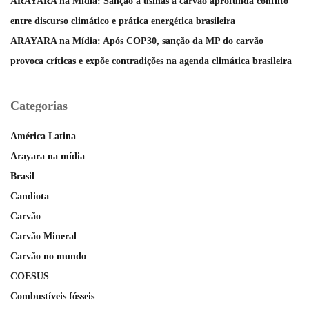
ARAYARA na Mídia: Sanção a usinas a carvão aprofunda conflito
entre discurso climático e prática energética brasileira
ARAYARA na Mídia: Após COP30, sanção da MP do carvão
provoca críticas e expõe contradições na agenda climática brasileira
Categorias
América Latina
Arayara na mídia
Brasil
Candiota
Carvão
Carvão Mineral
Carvão no mundo
COESUS
Combustíveis fósseis