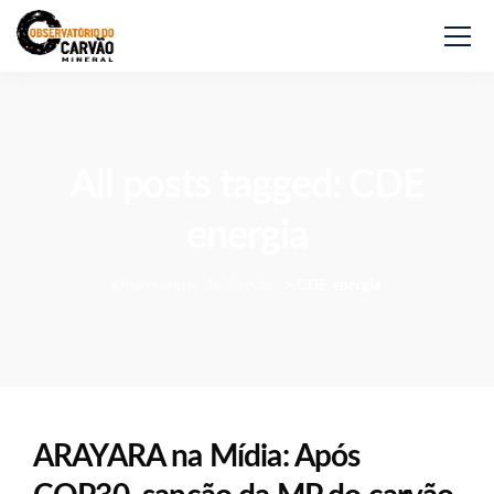
All posts tagged: CDE
energia
Observatório do Carvão
>
CDE energia
ARAYARA na Mídia: Após