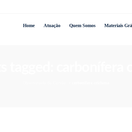
Home
Atuação
Quem Somos
Materiais Grá
ts tagged: carbonífera 
Observatório do Carvão
>
carbonífera criciuma