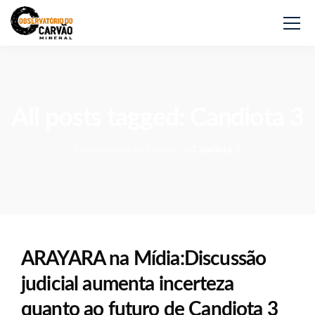
All posts tagged: Candiota 3
Observatório do Carvão
>
Candiota 3
ARAYARA na Mídia:Discussão
judicial aumenta incerteza
quanto ao futuro de Candiota 3