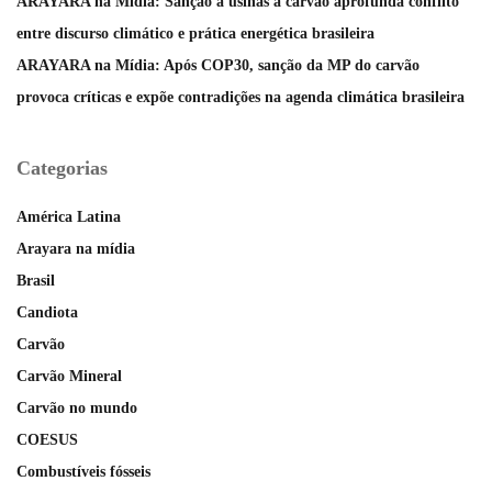
ARAYARA na Mídia: Sanção a usinas a carvão aprofunda conflito
entre discurso climático e prática energética brasileira
ARAYARA na Mídia: Após COP30, sanção da MP do carvão
provoca críticas e expõe contradições na agenda climática brasileira
Categorias
América Latina
Arayara na mídia
Brasil
Candiota
Carvão
Carvão Mineral
Carvão no mundo
COESUS
Combustíveis fósseis