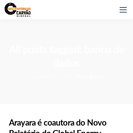
All posts tagged: banco de
dados
Observatório do Carvão
>
banco de dados
Arayara é coautora do Novo