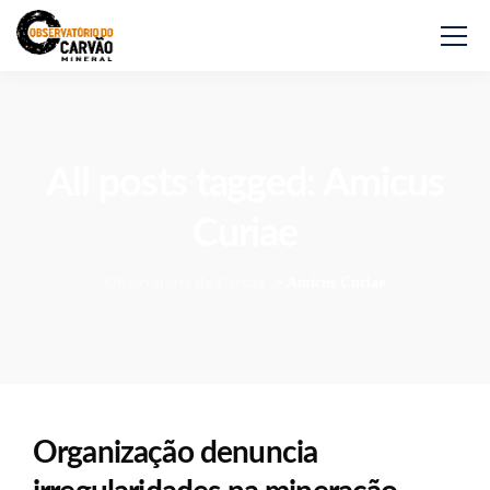
All posts tagged: Amicus
Curiae
Observatório do Carvão
>
Amicus Curiae
Organização denuncia