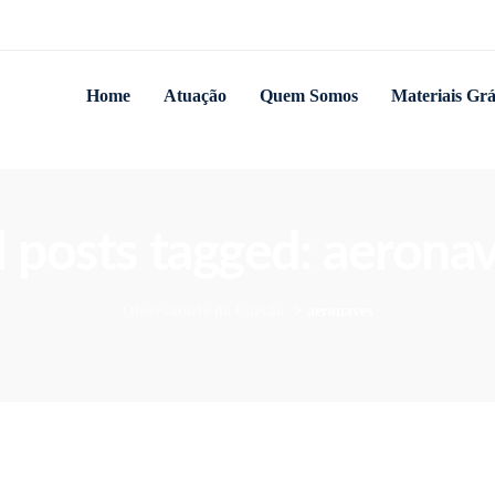
Home
Atuação
Quem Somos
Materiais Grá
l posts tagged: aerona
Observatório do Carvão
>
aeronaves