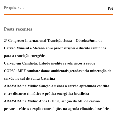
Posts recentes
2º Congresso Internacional Transição Justa – Obsolescência do
Carvão Mineral e Metano abre pré-inscrições e discute caminhos
para a transição energética
Carvão em Candiota: Estudo inédito revela riscos à saúde
COP30: MPF combate danos ambientais gerados pela mineração de
carvão no sul de Santa Catarina
ARAYARA na Mídia: Sanção a usinas a carvão aprofunda conflito
entre discurso climático e prática energética brasileira
ARAYARA na Mídia: Após COP30, sanção da MP do carvão
provoca críticas e expõe contradições na agenda climática brasileira