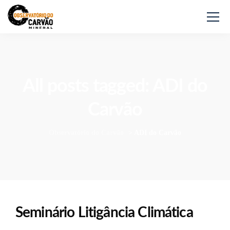
All posts tagged: ADI do
Carvão
Observatório do Carvão
>
ADI do Carvão
Seminário Litigância Climática