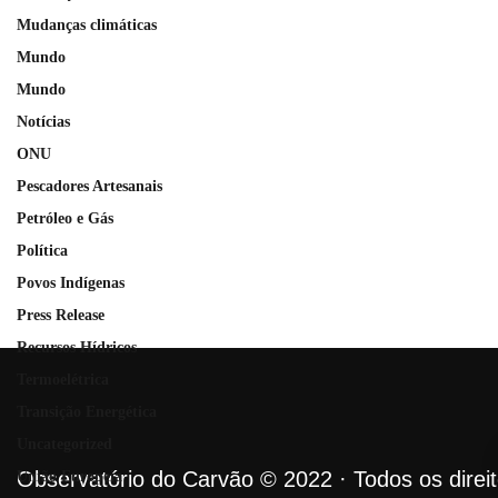
Mudanças climáticas
Mundo
Mundo
Notícias
ONU
Pescadores Artesanais
Petróleo e Gás
Política
Povos Indígenas
Press Release
Recursos Hídricos
Termoelétrica
Transição Energética
Uncategorized
Observatório do Carvão © 2022 · Todos os direi
União Europeia