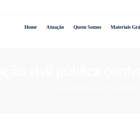
Home
Atuação
Quem Somos
Materiais Grá
ação civil pública cont
Observatório do Carvão
>
ação civil pública contra UTE Candiota III