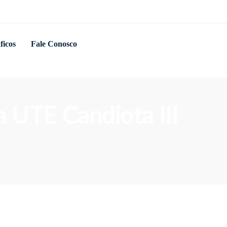
ficos
Fale Conosco
ra UTE Candiota III