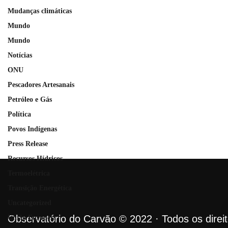
Mudanças climáticas
Mundo
Mundo
Notícias
ONU
Pescadores Artesanais
Petróleo e Gás
Política
Povos Indígenas
Press Release
Recursos Hídricos
Termoelétrica
Transição Energética
Uncategorized
Observatório do Carvão © 2022 · Todos os direi
União Europeia